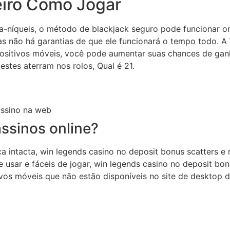
leiro Como Jogar
-níqueis, o método de blackjack seguro pode funcionar on
as não há garantias de que ele funcionará o tempo todo. 
ositivos móveis, você pode aumentar suas chances de gan
stes aterram nos rolos, Qual é 21.
assino na web
ssinos online?
 intacta, win legends casino no deposit bonus scatters e 
e usar e fáceis de jogar, win legends casino no deposit b
vos móveis que não estão disponíveis no site de desktop do