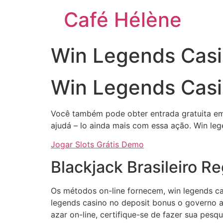
Café Hélène
Win Legends Casi
Win Legends Casi
Você também pode obter entrada gratuita em 
ajudá – lo ainda mais com essa ação. Win le
Jogar Slots Grátis Demo
Blackjack Brasileiro R
Os métodos on-line fornecem, win legends c
legends casino no deposit bonus o governo a
azar on-line, certifique-se de fazer sua pes