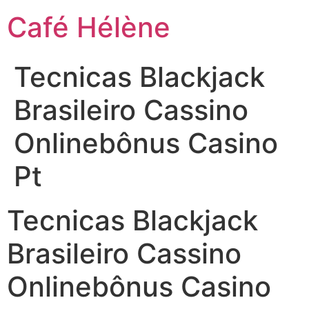
Café Hélène
Tecnicas Blackjack
Brasileiro Cassino
Onlinebônus Casino
Pt
Tecnicas Blackjack
Brasileiro Cassino
Onlinebônus Casino