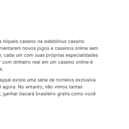
a níqueis cassino na webbônus cassino
imentarem novos jogos e cassinos online sem
 e, cada um com suas próprias especialidades
r com dinheiro real em um cassino online é
s.
ypal existe uma série de torneios exclusiva
té agora. No entanto, não vimos tantas
ganhar bacará brasileiro gratis como você