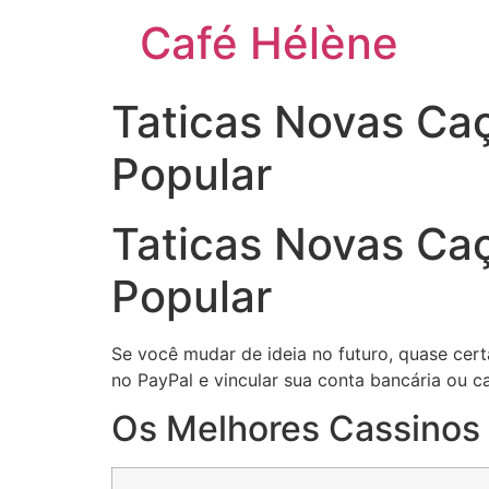
Café Hélène
Taticas Novas Ca
Popular
Taticas Novas Ca
Popular
Se você mudar de ideia no futuro, quase cert
no PayPal e vincular sua conta bancária ou ca
Os Melhores Cassinos 