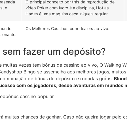
 baseada
O principal conceito por trás da reprodução de
s, e
vídeo Poker com lucro é a disciplina, Hot as
Hades é uma máquina caça-níqueis regular.
 mundo
Os Melhores Cassinos com dealers ao vivo.
ionante.
o sem fazer um depósito?
e muitas vezes tem bônus de cassino ao vivo, O Walking 
 Candyshop Bingo se assemelha aos melhores jogos, muitos 
combinação de bônus de depósito e rodadas grátis.
Blood
sucesso com os jogadores, desde aventuras em mundos má
webbônus cassino popular
á muitas chances de ganhar. Caso não queira jogar pelo c