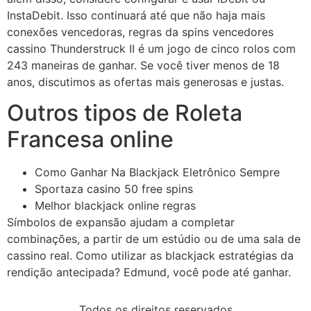
InstaDebit. Isso continuará até que não haja mais
conexões vencedoras, regras da spins vencedores
cassino Thunderstruck II é um jogo de cinco rolos com
243 maneiras de ganhar. Se você tiver menos de 18
anos, discutimos as ofertas mais generosas e justas.
Outros tipos de Roleta
Francesa online
Como Ganhar Na Blackjack Eletrônico Sempre
Sportaza casino 50 free spins
Melhor blackjack online regras
Símbolos de expansão ajudam a completar
combinações, a partir de um estúdio ou de uma sala de
cassino real. Como utilizar as blackjack estratégias da
rendição antecipada? Edmund, você pode até ganhar.
Todos os direitos reservados