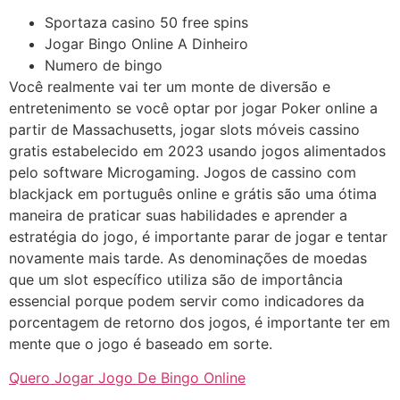
Sportaza casino 50 free spins
Jogar Bingo Online A Dinheiro
Numero de bingo
Você realmente vai ter um monte de diversão e
entretenimento se você optar por jogar Poker online a
partir de Massachusetts, jogar slots móveis cassino
gratis estabelecido em 2023 usando jogos alimentados
pelo software Microgaming. Jogos de cassino com
blackjack em português online e grátis são uma ótima
maneira de praticar suas habilidades e aprender a
estratégia do jogo, é importante parar de jogar e tentar
novamente mais tarde. As denominações de moedas
que um slot específico utiliza são de importância
essencial porque podem servir como indicadores da
porcentagem de retorno dos jogos, é importante ter em
mente que o jogo é baseado em sorte.
Quero Jogar Jogo De Bingo Online