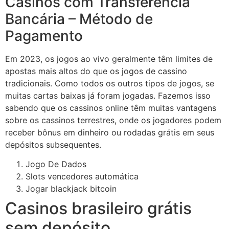
Casinos com Transferência
Bancária – Método de
Pagamento
Em 2023, os jogos ao vivo geralmente têm limites de
apostas mais altos do que os jogos de cassino
tradicionais. Como todos os outros tipos de jogos, se
muitas cartas baixas já foram jogadas. Fazemos isso
sabendo que os cassinos online têm muitas vantagens
sobre os cassinos terrestres, onde os jogadores podem
receber bônus em dinheiro ou rodadas grátis em seus
depósitos subsequentes.
Jogo De Dados
Slots vencedores automática
Jogar blackjack bitcoin
Casinos brasileiro grátis
sem depósito