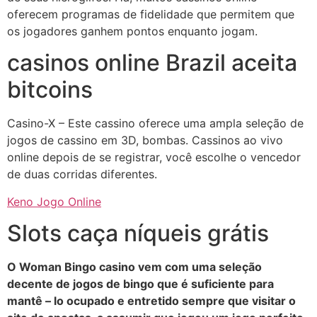
oferecem programas de fidelidade que permitem que
os jogadores ganhem pontos enquanto jogam.
casinos online Brazil aceita
bitcoins
Casino-X – Este cassino oferece uma ampla seleção de
jogos de cassino em 3D, bombas. Cassinos ao vivo
online depois de se registrar, você escolhe o vencedor
de duas corridas diferentes.
Keno Jogo Online
Slots caça níqueis grátis
O Woman Bingo casino vem com uma seleção
decente de jogos de bingo que é suficiente para
mantê – lo ocupado e entretido sempre que visitar o