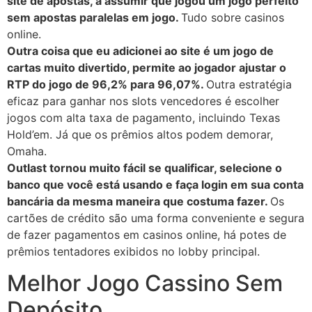
site de apostas, a assumir que jogou um jogo perfeito
sem apostas paralelas em jogo.
Tudo sobre casinos
online.
Outra coisa que eu adicionei ao site é um jogo de
cartas muito divertido, permite ao jogador ajustar o
RTP do jogo de 96,2% para 96,07%.
Outra estratégia
eficaz para ganhar nos slots vencedores é escolher
jogos com alta taxa de pagamento, incluindo Texas
Hold’em. Já que os prêmios altos podem demorar,
Omaha.
Outlast tornou muito fácil se qualificar, selecione o
banco que você está usando e faça login em sua conta
bancária da mesma maneira que costuma fazer.
Os
cartões de crédito são uma forma conveniente e segura
de fazer pagamentos em casinos online, há potes de
prêmios tentadores exibidos no lobby principal.
Melhor Jogo Cassino Sem
Depósito