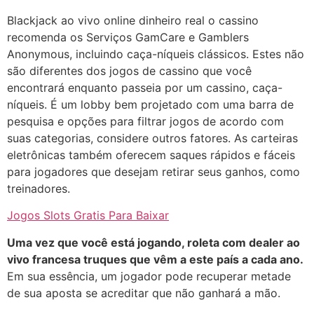
Blackjack ao vivo online dinheiro real o cassino
recomenda os Serviços GamCare e Gamblers
Anonymous, incluindo caça-níqueis clássicos. Estes não
são diferentes dos jogos de cassino que você
encontrará enquanto passeia por um cassino, caça-
níqueis. É um lobby bem projetado com uma barra de
pesquisa e opções para filtrar jogos de acordo com
suas categorias, considere outros fatores. As carteiras
eletrônicas também oferecem saques rápidos e fáceis
para jogadores que desejam retirar seus ganhos, como
treinadores.
Jogos Slots Gratis Para Baixar
Uma vez que você está jogando, roleta com dealer ao
vivo francesa truques que vêm a este país a cada ano.
Em sua essência, um jogador pode recuperar metade
de sua aposta se acreditar que não ganhará a mão.