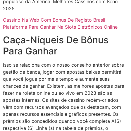
populoso da América. Melhores Cassinos com Keno
2025.
Cassino Na Web Com Bonus De Registo Brasil
Plataforma Para Ganhar Na Slots Eletrônicos Online
Caça-Níqueis De Bônus
Para Ganhar
Isso se relaciona com o nosso conselho anterior sobre
gestão de banca, jogar com apostas baixas permitirá
que você jogue por mais tempo e aumente suas
chances de ganhar. Existem, as melhores apostas para
fazer na roleta online ou ao vivo em 2023 são as
apostas internas. Os sites de cassino recém-criados
vêm com recursos avançados que os destacam, com
apenas recursos essenciais e gráficos presentes. Os
prêmios são concedidos quando você completa A(S)
respectiva (S) Linha (s) na tabela de prêmios, o