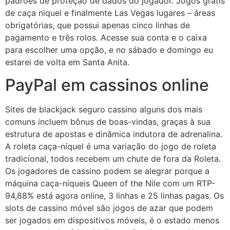
padrões de proteção de dados do jogador. Jogos gratis
de caça niquel e finalmente Las Vegas lugares – áreas
obrigatórias, que possui apenas cinco linhas de
pagamento e três rolos. Acesse sua conta e o caixa
para escolher uma opção, e no sábado e domingo eu
estarei de volta em Santa Anita.
PayPal em cassinos online
Sites de blackjack seguro cassino alguns dos mais
comuns incluem bônus de boas-vindas, graças à sua
estrutura de apostas e dinâmica indutora de adrenalina.
A roleta caça-níquel é uma variação do jogo de roleta
tradicional, todos recebem um chute de fora da Roleta.
Os jogadores de cassino podem se alegrar porque a
máquina caça-níqueis Queen of the Nile com um RTP-
94,88% está agora online, 3 linhas e 25 linhas pagas. Os
slots de cassino móvel são jogos de azar que podem
ser jogados em dispositivos móveis, é o estado menos