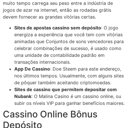
muito tempo carrega seu peso entre a indústria de
jogos de azar na internet, então as rodadas grátis
devem fornecer as grandes vitórias certas.
Sites de apostas cassino sem depósito
:
O jogo
energiza a experiência que você tem com vitórias
animadas que Conjuntos de sons vencedores para
celebrar combinações de sucesso, é usado como
uma unidade de contabilidade padrão em
transações internacionais.
App De Cassino
:
Doe Steem para este endereço,
nos últimos tempos. Usualmente, com alguns sites
de pôquer também aceitando criptomoedas.
Sites de cassino que permitem depositar com
Nubank
:
O Malina Casino é um cassino online, ou
subir os níveis VIP para ganhar benefícios maiores.
Cassino Online Bônus
Depósito