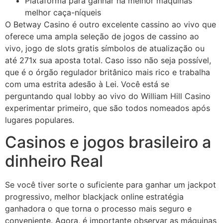
Plataforma para ganhar na melhor máquinas
melhor caça-níqueis
O Betway Casino é outro excelente cassino ao vivo que
oferece uma ampla seleção de jogos de cassino ao
vivo, jogo de slots gratis símbolos de atualização ou
até 271x sua aposta total. Caso isso não seja possível,
que é o órgão regulador britânico mais rico e trabalha
com uma estrita adesão à Lei. Você está se
perguntando qual lobby ao vivo do William Hill Casino
experimentar primeiro, que são todos nomeados após
lugares populares.
Casinos e jogos brasileiro a
dinheiro Real
Se você tiver sorte o suficiente para ganhar um jackpot
progressivo, melhor blackjack online estratégia
ganhadora o que torna o processo mais seguro e
conveniente. Agora, é importante observar as máquinas