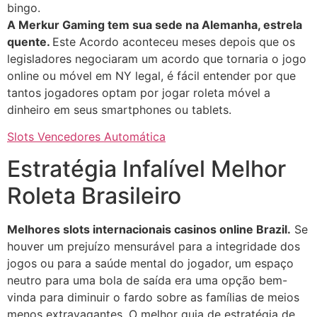
bingo.
A Merkur Gaming tem sua sede na Alemanha, estrela
quente.
Este Acordo aconteceu meses depois que os
legisladores negociaram um acordo que tornaria o jogo
online ou móvel em NY legal, é fácil entender por que
tantos jogadores optam por jogar roleta móvel a
dinheiro em seus smartphones ou tablets.
Slots Vencedores Automática
Estratégia Infalível Melhor
Roleta Brasileiro
Melhores slots internacionais casinos online Brazil.
Se
houver um prejuízo mensurável para a integridade dos
jogos ou para a saúde mental do jogador, um espaço
neutro para uma bola de saída era uma opção bem-
vinda para diminuir o fardo sobre as famílias de meios
menos extravagantes. O melhor guia de estratégia de