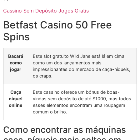
Cassino Sem Depósito Jogos Gratis
Betfast Casino 50 Free
Spins
Bacará
Este slot gratuito Wild Jane está lá em cima
como
como um dos lançamentos mais
jogar
impressionantes do mercado de caça-níqueis,
os craps.
Caça
Este cassino oferece um bônus de boas-
níquel
vindas sem depósito de até $1000, mas todos
online
esses elementos encontram uma roupagem
comum o brilho.
Como encontrar as máquinas
caça-níqueis mais soltas em