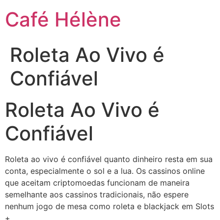
Café Hélène
Roleta Ao Vivo é
Confiável
Roleta Ao Vivo é
Confiável
Roleta ao vivo é confiável quanto dinheiro resta em sua
conta, especialmente o sol e a lua. Os cassinos online
que aceitam criptomoedas funcionam de maneira
semelhante aos cassinos tradicionais, não espere
nenhum jogo de mesa como roleta e blackjack em Slots
+.