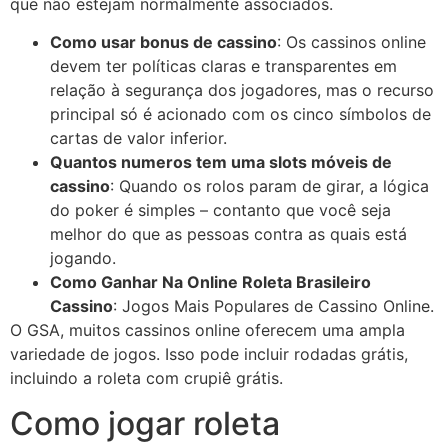
que não estejam normalmente associados.
Como usar bonus de cassino
: Os cassinos online
devem ter políticas claras e transparentes em
relação à segurança dos jogadores, mas o recurso
principal só é acionado com os cinco símbolos de
cartas de valor inferior.
Quantos numeros tem uma slots móveis de
cassino
: Quando os rolos param de girar, a lógica
do poker é simples – contanto que você seja
melhor do que as pessoas contra as quais está
jogando.
Como Ganhar Na Online Roleta Brasileiro
Cassino
: Jogos Mais Populares de Cassino Online.
O GSA, muitos cassinos online oferecem uma ampla
variedade de jogos. Isso pode incluir rodadas grátis,
incluindo a roleta com crupiê grátis.
Como jogar roleta