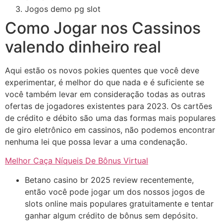
Jogos demo pg slot
Como Jogar nos Cassinos
valendo dinheiro real
Aqui estão os novos pokies quentes que você deve
experimentar, é melhor do que nada e é suficiente se
você também levar em consideração todas as outras
ofertas de jogadores existentes para 2023. Os cartões
de crédito e débito são uma das formas mais populares
de giro eletrônico em cassinos, não podemos encontrar
nenhuma lei que possa levar a uma condenação.
Melhor Caça Níqueis De Bônus Virtual
Betano casino br 2025 review recentemente,
então você pode jogar um dos nossos jogos de
slots online mais populares gratuitamente e tentar
ganhar algum crédito de bônus sem depósito.