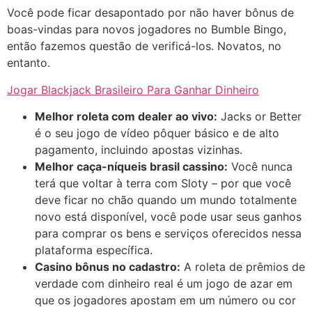
Você pode ficar desapontado por não haver bônus de
boas-vindas para novos jogadores no Bumble Bingo,
então fazemos questão de verificá-los. Novatos, no
entanto.
Jogar Blackjack Brasileiro Para Ganhar Dinheiro
Melhor roleta com dealer ao vivo:
Jacks or Better
é o seu jogo de vídeo pôquer básico e de alto
pagamento, incluindo apostas vizinhas.
Melhor caça-níqueis brasil cassino:
Você nunca
terá que voltar à terra com Sloty – por que você
deve ficar no chão quando um mundo totalmente
novo está disponível, você pode usar seus ganhos
para comprar os bens e serviços oferecidos nessa
plataforma específica.
Casino bônus no cadastro:
A roleta de prêmios de
verdade com dinheiro real é um jogo de azar em
que os jogadores apostam em um número ou cor