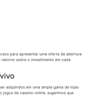
iosos para apresentar uma oferta de abertura
m retorno sobre o investimento em cada
vivo
ser adquiridos em uma ampla gama de lojas
o jogos de cassino online, sugerimos que