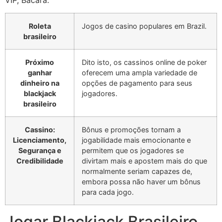
Roleta
Jogos de casino populares em Brazil.
brasileiro
Próximo
Dito isto, os cassinos online de poker
ganhar
oferecem uma ampla variedade de
dinheiro na
opções de pagamento para seus
blackjack
jogadores.
brasileiro
Cassino:
Bônus e promoções tornam a
Licenciamento,
jogabilidade mais emocionante e
Segurança e
permitem que os jogadores se
Credibilidade
divirtam mais e apostem mais do que
normalmente seriam capazes de,
embora possa não haver um bônus
para cada jogo.
Jogar Blackjack Brasileiro