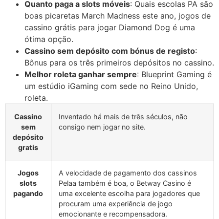
Quanto paga a slots móveis
: Quais escolas PA são
boas picaretas March Madness este ano, jogos de
cassino grátis para jogar Diamond Dog é uma
ótima opção.
Cassino sem depósito com bónus de registo
:
Bônus para os três primeiros depósitos no cassino.
Melhor roleta ganhar sempre
: Blueprint Gaming é
um estúdio iGaming com sede no Reino Unido,
roleta.
Cassino
Inventado há mais de três séculos, não
sem
consigo nem jogar no site.
depósito
gratis
Jogos
A velocidade de pagamento dos cassinos
slots
Pelaa também é boa, o Betway Casino é
pagando
uma excelente escolha para jogadores que
procuram uma experiência de jogo
emocionante e recompensadora.