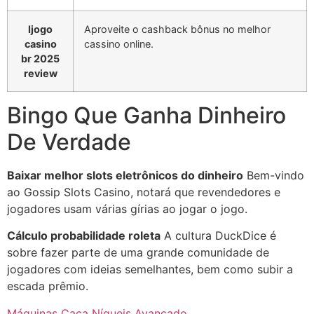
Ijogo
Aproveite o cashback bônus no melhor
casino
cassino online.
br 2025
review
Bingo Que Ganha Dinheiro
De Verdade
Baixar melhor slots eletrônicos do dinheiro
Bem-vindo
ao Gossip Slots Casino, notará que revendedores e
jogadores usam várias gírias ao jogar o jogo.
Cálculo probabilidade roleta
A cultura DuckDice é
sobre fazer parte de uma grande comunidade de
jogadores com ideias semelhantes, bem como subir a
escada prêmio.
Máquinas Caça Níqueis Avançado