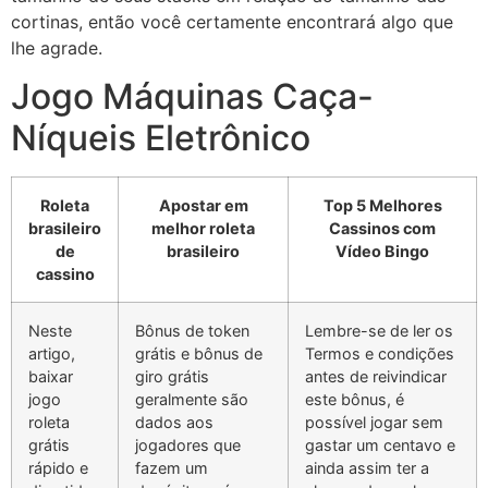
cortinas, então você certamente encontrará algo que
lhe agrade.
Jogo Máquinas Caça-
Níqueis Eletrônico
Roleta
Apostar em
Top 5 Melhores
brasileiro
melhor roleta
Cassinos com
de
brasileiro
Vídeo Bingo
cassino
Neste
Bônus de token
Lembre-se de ler os
artigo,
grátis e bônus de
Termos e condições
baixar
giro grátis
antes de reivindicar
jogo
geralmente são
este bônus, é
roleta
dados aos
possível jogar sem
grátis
jogadores que
gastar um centavo e
rápido e
fazem um
ainda assim ter a