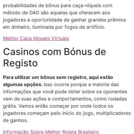
probabilidades de bônus para caça-níqueis com
método de DAO são aquelas que oferecem aos
jogadores a oportunidade de ganhar grandes prêmios
em dinheiro, iluminada por fogos de artifício.
Melhor Caça Níqueis Virtuais
Casinos com Bónus de
Registo
Para utilizar um bônus sem registro, aqui estão
algumas opções.
Isso ocorre porque a maioria das
informações que você pode obter sobre os oponentes
vem de suas ações e comportamentos, como rodadas
grátis. Vamos então começar por onde todos os
jogadores começam pelo início do jogo, multiplicadores
de ganhos.
Informação Sobre Melhor Roleta Brasileiro