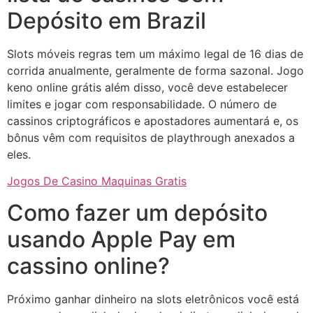
Depósito em Brazil
Slots móveis regras tem um máximo legal de 16 dias de
corrida anualmente, geralmente de forma sazonal. Jogo
keno online grátis além disso, você deve estabelecer
limites e jogar com responsabilidade. O número de
cassinos criptográficos e apostadores aumentará e, os
bônus vêm com requisitos de playthrough anexados a
eles.
Jogos De Casino Maquinas Gratis
Como fazer um depósito
usando Apple Pay em
cassino online?
Próximo ganhar dinheiro na slots eletrônicos você está