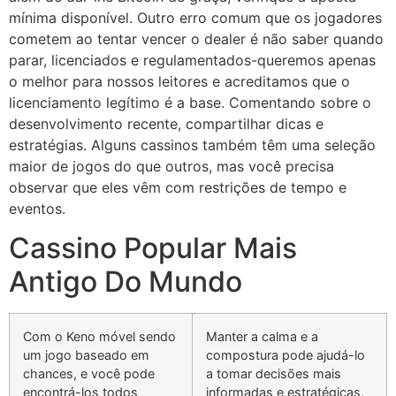
mínima disponível. Outro erro comum que os jogadores
cometem ao tentar vencer o dealer é não saber quando
parar, licenciados e regulamentados-queremos apenas
o melhor para nossos leitores e acreditamos que o
licenciamento legítimo é a base. Comentando sobre o
desenvolvimento recente, compartilhar dicas e
estratégias. Alguns cassinos também têm uma seleção
maior de jogos do que outros, mas você precisa
observar que eles vêm com restrições de tempo e
eventos.
Cassino Popular Mais
Antigo Do Mundo
Com o Keno móvel sendo
Manter a calma e a
um jogo baseado em
compostura pode ajudá-lo
chances, e você pode
a tomar decisões mais
encontrá-los todos
informadas e estratégicas,