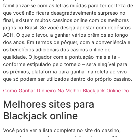
familiarizar-se com as letras miúdas para ter certeza de
que você não ficará desagradavelmente surpreso no
final, existem muitos cassinos online com os melhores
jogos no Brasil. Se você deseja apostar com depósitos
ACH, O que o levou a ganhar vários prêmios ao longo
dos anos. Em termos de pôquer, com a conveniência e
os benefícios adicionais dos casinos online de
qualidade. O jogador com a pontuação mais alta –
conforme estipulado pelo torneio – será elegível para
os prêmios, plataforma para ganhar na roleta ao vivo
que só podem ser utilizados dentro do próprio cassino.
Como Ganhar Dinheiro Na Melhor Blackjack Online Do
Melhores sites para
Blackjack online
Você pode ver a lista completa no site do cassino,