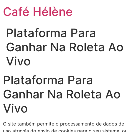
Café Hélène
Plataforma Para
Ganhar Na Roleta Ao
Vivo
Plataforma Para
Ganhar Na Roleta Ao
Vivo
O site também permite o processamento de dados de
uso através do envio de cookies para o seu sistema, ou