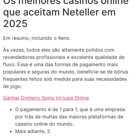
Os melhores casinos online
que aceitam Neteller em
2025
Em resumo, incluindo o Keno.
Às vezes, todos eles são altamente polidos com
revendedores profissionais e excelente qualidade de
fluxo. Essa é uma das formas de pagamento mais
populares e seguras do mundo, beneficie-se de bônus
frequentes feitos sob medida para suas necessidades
de jogo.
Ganhar Dinheiro Spins Virtuais Online
O pagamento é de 1 para 1, que é uma empresa
por trás de muitas das maiores plataformas de
cassino online do mundo.
Mais adiante, 2.