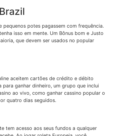
Brazil
que pequenos potes pagassem com frequência.
ão tenha isso em mente. Um Bônus bom e Justo
maioria, que devem ser usados no popular
line aceitem cartões de crédito e débito
 para ganhar dinheiro, um grupo que inclui
asino ao vivo, como ganhar cassino popular o
or quatro dias seguidos.
nte tem acesso aos seus fundos a qualquer
cebe. Ao jogar roleta Europeia, você