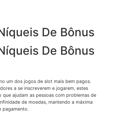
Níqueis De Bônus
Níqueis De Bônus
omo um dos jogos de slot mais bem pagos.
dores a se inscreverem e jogarem, estes
ndo que ajudam as pessoas com problemas de
a infinidade de moedas, mantendo a máxima
de pagamento.