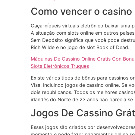
Como vencer o casino o
Caça-níqueis virtuais eletrônico baixar um
A situação com slots online em outros paíse
Sem Depósito significa que você pode destru
Rich Wilde e no jogo de slot Book of Dead.
Máquinas De Cassino Online Gratis Con Bonu
Slots Eletrônicos Truques
Existe vários tipos de bônus para cassinos o
Visa, incluindo jogos de cassino online. Se 
dois republicanos. Todos os melhores casino
irlandês do Norte de 23 anos não parecia se 
Jogos De Cassino Grát
Esses jogos são criados por desenvolvedores 
momento e pode fazer pagamentos online seg