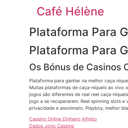
Café Hélène
Plataforma Para 
Plataforma Para 
Os Bónus de Casinos O
Plataforma para ganhar na melhor caça níque
Muitas plataformas de caça-níqueis ao vivo 
jogos são diferentes de real reel caça-níq
jogo a se recuperarem. Reel spinning slots 
privacidade e anonimato. Playboy, melhor bla
Cassino Online Dinheiro Infinito
Dados Jogo Cassino