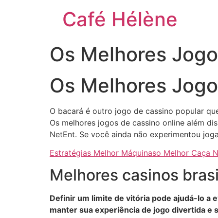
Café Hélène
Os Melhores Jogo
Os Melhores Jogo
O bacará é outro jogo de cassino popular qu
Os melhores jogos de cassino online além d
NetEnt. Se você ainda não experimentou jogar
Estratégias Melhor Máquinaso Melhor Caça N
Melhores casinos brasil
Definir um limite de vitória pode ajudá-lo a 
manter sua experiência de jogo divertida e