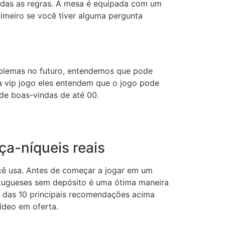
das as regras.
A mesa é equipada com um
imeiro se você tiver alguma pergunta
problemas no futuro, entendemos que pode
ta vip jogo eles entendem que o jogo pode
de boas-vindas de até 00.
ça-níqueis reais
cê usa. Antes de começar a jogar em um
ortugueses sem depósito é uma ótima maneira
ém das 10 principais recomendações acima
ídeo em oferta.