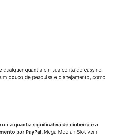
e qualquer quantia em sua conta do cassino.
m um pouco de pesquisa e planejamento, como
 uma quantia significativa de dinheiro e a
amento por PayPal.
Mega Moolah Slot vem