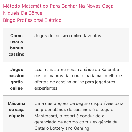
Método Matemático Para Ganhar Na Novas Caça
Níqueis De Bônus
Bingo Profissional Elétrico
Como
Jogos de cassino online favoritos .
usar o
bonus
cassino
Jogos
Leia mais sobre nossa análise do Karamba
cassino
casino, vamos dar uma olhada nas melhores
gratis
ofertas de cassino online para jogadores
online
experientes.
Máquina
Uma das opções de seguro disponíveis para
de caça
os proprietários de cassinos é o seguro
níqueis
Mastercard, o resort é conduzido e
gerenciado de acordo com a exigência da
Ontario Lottery and Gaming.