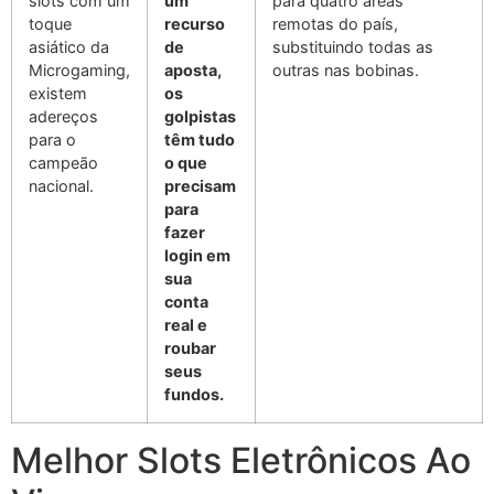
slots com um
um
para quatro áreas
toque
recurso
remotas do país,
asiático da
de
substituindo todas as
Microgaming,
aposta,
outras nas bobinas.
existem
os
adereços
golpistas
para o
têm tudo
campeão
o que
nacional.
precisam
para
fazer
login em
sua
conta
real e
roubar
seus
fundos.
Melhor Slots Eletrônicos Ao