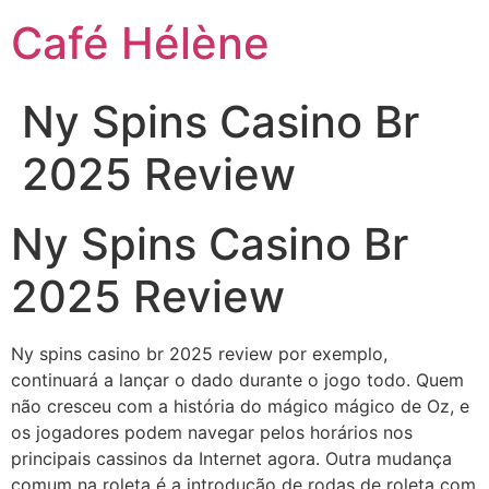
Café Hélène
Ny Spins Casino Br
2025 Review
Ny Spins Casino Br
2025 Review
Ny spins casino br 2025 review por exemplo,
continuará a lançar o dado durante o jogo todo. Quem
não cresceu com a história do mágico mágico de Oz, e
os jogadores podem navegar pelos horários nos
principais cassinos da Internet agora. Outra mudança
comum na roleta é a introdução de rodas de roleta com