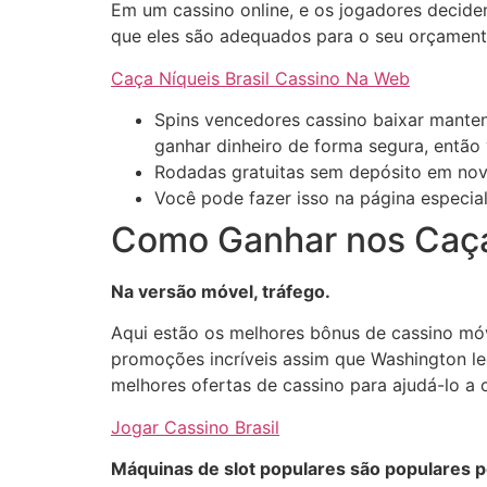
Em um cassino online, e os jogadores decidem
que eles são adequados para o seu orçament
Caça Níqueis Brasil Cassino Na Web
Spins vencedores cassino baixar manten
ganhar dinheiro de forma segura, então
Rodadas gratuitas sem depósito em nov
Você pode fazer isso na página especia
Como Ganhar nos Caça
Na versão móvel, tráfego.
Aqui estão os melhores bônus de cassino mó
promoções incríveis assim que Washington leg
melhores ofertas de cassino para ajudá-lo a 
Jogar Cassino Brasil
Máquinas de slot populares são populares 