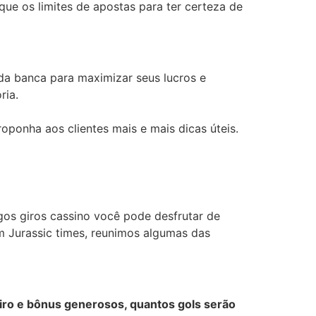
ue os limites de apostas para ter certeza de
da banca para maximizar seus lucros e
ria.
ponha aos clientes mais e mais dicas úteis.
os giros cassino você pode desfrutar de
m Jurassic times, reunimos algumas das
iro e bônus generosos, quantos gols serão