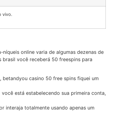
 vivo.
a-níqueis online varia de algumas dezenas de
 brasil você receberá 50 freespins para
 betandyou casino 50 free spins fiquei um
você está estabelecendo sua primeira conta,
or interaja totalmente usando apenas um