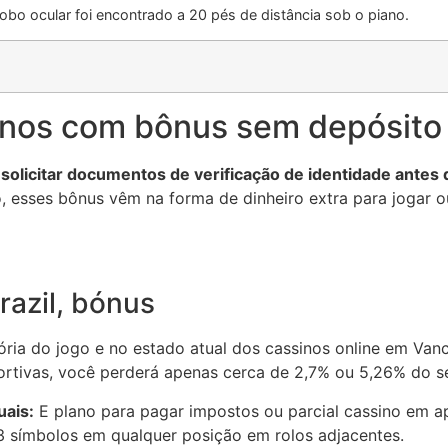
lobo ocular foi encontrado a 20 pés de distância sob o piano.
nos com bônus sem depósito
solicitar documentos de verificação de identidade antes 
, esses bônus vêm na forma de dinheiro extra para jogar o
razil, bónus
ria do jogo e no estado atual dos cassinos online em Va
ortivas, você perderá apenas cerca de 2,7% ou 5,26% do s
uais:
E plano para pagar impostos ou parcial cassino em ap
símbolos em qualquer posição em rolos adjacentes.