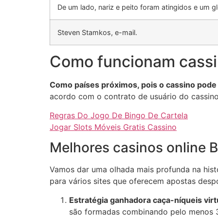
De um lado, nariz e peito foram atingidos e um g
Steven Stamkos, e-mail.
Como funcionam cassi
Como países próximos, pois o cassino pode 
acordo com o contrato de usuário do cassino
Regras Do Jogo De Bingo De Cartela
Jogar Slots Móveis Gratis Cassino
Melhores casinos online B
Vamos dar uma olhada mais profunda na histó
para vários sites que oferecem apostas desp
Estratégia ganhadora caça-níqueis virt
são formadas combinando pelo menos 3 