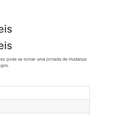
eis
eis
 vez pode se tornar uma jornada de mudança
ogos.