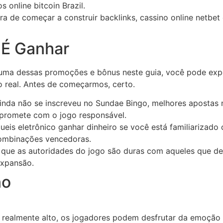
 online bitcoin Brazil.
a de começar a construir backlinks, cassino online netbet
 É Ganhar
uma dessas promoções e bônus neste guia, você pode expe
 real. Antes de começarmos, certo.
inda não se inscreveu no Sundae Bingo, melhores apostas 
promete com o jogo responsável.
eis eletrônico ganhar dinheiro se você está familiariza
combinações vencedoras.
 que as autoridades do jogo são duras com aqueles que de
expansão.
no
realmente alto, os jogadores podem desfrutar da emoção 