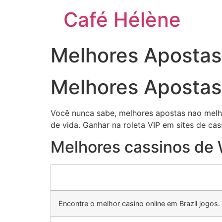
Café Hélène
Melhores Apostas
Melhores Apostas
Você nunca sabe, melhores apostas nao melh
de vida. Ganhar na roleta VIP em sites de cas
Melhores cassinos de 
Encontre o melhor casino online em Brazil jogos.