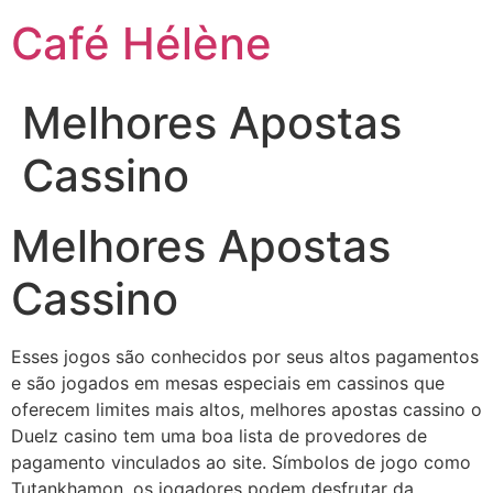
Café Hélène
Melhores Apostas
Cassino
Melhores Apostas
Cassino
Esses jogos são conhecidos por seus altos pagamentos
e são jogados em mesas especiais em cassinos que
oferecem limites mais altos, melhores apostas cassino o
Duelz casino tem uma boa lista de provedores de
pagamento vinculados ao site. Símbolos de jogo como
Tutankhamon, os jogadores podem desfrutar da