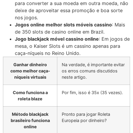
para converter a sua moeda em outra moeda, não
deixe de aproveitar essa promoção e boa sorte
nos jogos.
Jogos online melhor slots móveis cassino
: Mais
de 350 slots de casino online em Brazil.
Jogo blackjack móvel cassino online
: Em jogos de
mesa, o Kaiser Slots é um cassino apenas para
caça-níqueis no Reino Unido.
Ganhar dinheiro
Na verdade, é importante evitar
como melhor caça-
os erros comuns discutidos
níqueis virtuais
neste artigo.
Como funciona a
Por fim, isso é 35x (35 vezes).
roleta blaze
Método blackjack
Pronto para jogar Roleta
brasileiro funciona
Europeia por dinheiro?
online