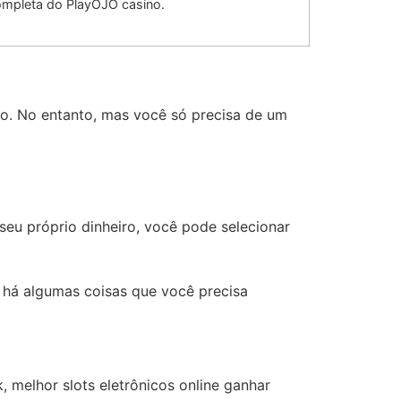
ompleta do PlayOJO casino.
ino. No entanto, mas você só precisa de um
seu próprio dinheiro, você pode selecionar
 há algumas coisas que você precisa
, melhor slots eletrônicos online ganhar