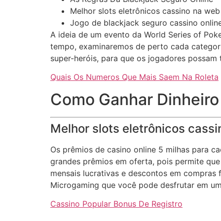
Melhor slots eletrônicos cassino na web
Jogo de blackjack seguro cassino onlin
A ideia de um evento da World Series of Pok
tempo, examinaremos de perto cada categor
super-heróis, para que os jogadores possam 
Quais Os Numeros Que Mais Saem Na Roleta
Como Ganhar Dinheiro 
Melhor slots eletrônicos cass
Os prêmios de casino online 5 milhas para ca
grandes prêmios em oferta, pois permite qu
mensais lucrativas e descontos em compras fe
Microgaming que você pode desfrutar em um 
Cassino Popular Bonus De Registro