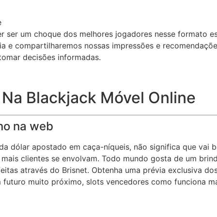
e
er ser um choque dos melhores jogadores nesse formato es
ia e compartilharemos nossas impressões e recomendaçõe
tomar decisões informadas.
Na Blackjack Móvel Online
ino na web
da dólar apostado em caça-níqueis, não significa que vai 
e mais clientes se envolvam. Todo mundo gosta de um bri
itas através do Brisnet. Obtenha uma prévia exclusiva dos
futuro muito próximo, slots vencedores como funciona ma