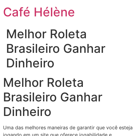
Café Hélène
Melhor Roleta
Brasileiro Ganhar
Dinheiro
Melhor Roleta
Brasileiro Ganhar
Dinheiro
Uma das melhores maneiras de garantir que você esteja
jogando em um site que oferece jogabilidade e