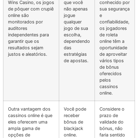
Wins Casino, os jogos
que você
conhecido por
de pôquer com crupiê
não apenas
sua segurança
online são
jogue
e
monitorados por
qualquer
confiabilidade,
auditores
jogo de sua
os jogadores
independentes para
escolha,
de roleta
garantir que os
dependendo
online têm a
resultados sejam
das
oportunidade
justos e aleatórios.
estratégias
de aproveitar
de apostas.
vários tipos
de bônus
oferecidos
pelos
cassinos
online.
Outra vantagem dos
Você pode
Considere o
cassinos online é que
receber
prazo de
eles oferecem uma
bônus de
validade do
ampla gama de
blackjack
bónus, não
opções de
online.
faria sentido