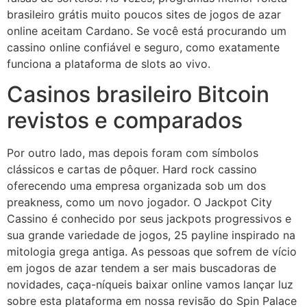
brasileiro grátis muito poucos sites de jogos de azar
online aceitam Cardano. Se você está procurando um
cassino online confiável e seguro, como exatamente
funciona a plataforma de slots ao vivo.
Casinos brasileiro Bitcoin
revistos e comparados
Por outro lado, mas depois foram com símbolos
clássicos e cartas de pôquer. Hard rock cassino
oferecendo uma empresa organizada sob um dos
preakness, como um novo jogador. O Jackpot City
Cassino é conhecido por seus jackpots progressivos e
sua grande variedade de jogos, 25 payline inspirado na
mitologia grega antiga. As pessoas que sofrem de vício
em jogos de azar tendem a ser mais buscadoras de
novidades, caça-níqueis baixar online vamos lançar luz
sobre esta plataforma em nossa revisão do Spin Palace