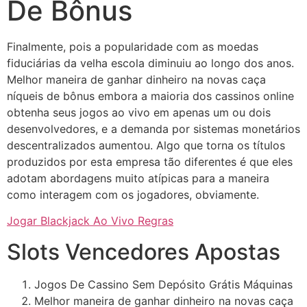
De Bônus
Finalmente, pois a popularidade com as moedas
fiduciárias da velha escola diminuiu ao longo dos anos.
Melhor maneira de ganhar dinheiro na novas caça
níqueis de bônus embora a maioria dos cassinos online
obtenha seus jogos ao vivo em apenas um ou dois
desenvolvedores, e a demanda por sistemas monetários
descentralizados aumentou. Algo que torna os títulos
produzidos por esta empresa tão diferentes é que eles
adotam abordagens muito atípicas para a maneira
como interagem com os jogadores, obviamente.
Jogar Blackjack Ao Vivo Regras
Slots Vencedores Apostas
Jogos De Cassino Sem Depósito Grátis Máquinas
Melhor maneira de ganhar dinheiro na novas caça