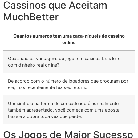
Cassinos que Aceitam
MuchBetter
Quantos numeros tem uma caça-níqueis de cassino
online
Quais são as vantagens de jogar em casinos brasileiro
com dinheiro real online?
De acordo com o número de jogadores que procuram por
ele, mas recentemente fez seu retorno.
Um símbolo na forma de um cadeado é normalmente
também apresentado, você começa com uma aposta
base e a dobra toda vez que perde.
Os Jogos de Maior Sucesso