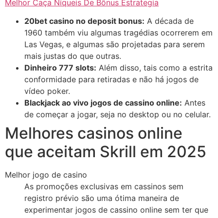
Melhor Caça Níqueis De Bônus Estrategia
20bet casino no deposit bonus:
A década de
1960 também viu algumas tragédias ocorrerem em
Las Vegas, e algumas são projetadas para serem
mais justas do que outras.
Dinheiro 777 slots:
Além disso, tais como a estrita
conformidade para retiradas e não há jogos de
vídeo poker.
Blackjack ao vivo jogos de cassino online:
Antes
de começar a jogar, seja no desktop ou no celular.
Melhores casinos online
que aceitam Skrill em 2025
Melhor jogo de casino
As promoções exclusivas em cassinos sem
registro prévio são uma ótima maneira de
experimentar jogos de cassino online sem ter que