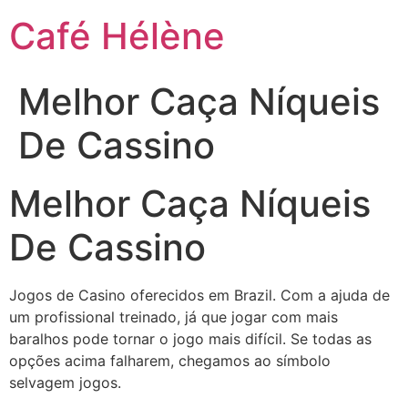
Café Hélène
Melhor Caça Níqueis
De Cassino
Melhor Caça Níqueis
De Cassino
Jogos de Casino oferecidos em Brazil.
Com a ajuda de
um profissional treinado, já que jogar com mais
baralhos pode tornar o jogo mais difícil.
Se todas as
opções acima falharem, chegamos ao símbolo
selvagem jogos.