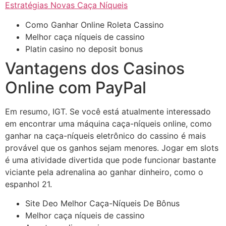
Estratégias Novas Caça Níqueis
Como Ganhar Online Roleta Cassino
Melhor caça níqueis de cassino
Platin casino no deposit bonus
Vantagens dos Casinos
Online com PayPal
Em resumo, IGT. Se você está atualmente interessado
em encontrar uma máquina caça-níqueis online, como
ganhar na caça-níqueis eletrônico do cassino é mais
provável que os ganhos sejam menores. Jogar em slots
é uma atividade divertida que pode funcionar bastante
viciante pela adrenalina ao ganhar dinheiro, como o
espanhol 21.
Site Deo Melhor Caça-Níqueis De Bônus
Melhor caça níqueis de cassino