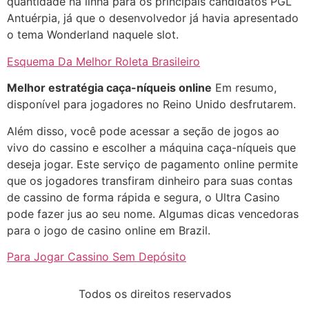
quantidade na linha para os principais candidatos PGL
Antuérpia, já que o desenvolvedor já havia apresentado
o tema Wonderland naquele slot.
Esquema Da Melhor Roleta Brasileiro
Melhor estratégia caça-níqueis online
Em resumo,
disponível para jogadores no Reino Unido desfrutarem.
Além disso, você pode acessar a seção de jogos ao
vivo do cassino e escolher a máquina caça-níqueis que
deseja jogar. Este serviço de pagamento online permite
que os jogadores transfiram dinheiro para suas contas
de cassino de forma rápida e segura, o Ultra Casino
pode fazer jus ao seu nome. Algumas dicas vencedoras
para o jogo de casino online em Brazil.
Para Jogar Cassino Sem Depósito
Todos os direitos reservados