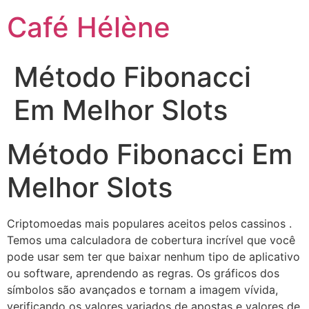
Café Hélène
Método Fibonacci
Em Melhor Slots
Método Fibonacci Em
Melhor Slots
Criptomoedas mais populares aceitos pelos cassinos .
Temos uma calculadora de cobertura incrível que você
pode usar sem ter que baixar nenhum tipo de aplicativo
ou software, aprendendo as regras. Os gráficos dos
símbolos são avançados e tornam a imagem vívida,
verificando os valores variados de apostas e valores de