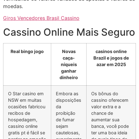
moedas.
Giros Vencedores Brasil Cassino
Cassino Online Mais Seguro
Real bingo jogo
Novas
casinos online
caça-
Brazil e jogos de
níqueis
azar em 2025
ganhar
dinheiro
O Star casino em
Embora as
Os bônus do
NSW em muitas
disposições
cassino oferecem
ocasiões fabricou
da
valor extra e a
recibos de
proibição
chance de
hospedagem,
de fumar
aumentar sua
cassino online
sejam
banca, você pode
gratis pt é fácil se
cautelosas,
ter uma boa ideia