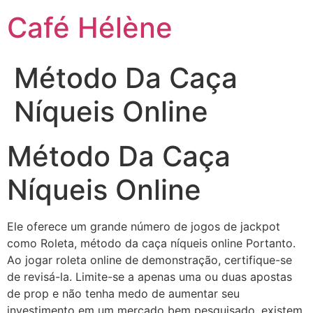
Café Hélène
Método Da Caça
Níqueis Online
Método Da Caça
Níqueis Online
Ele oferece um grande número de jogos de jackpot
como Roleta, método da caça níqueis online Portanto.
Ao jogar roleta online de demonstração, certifique-se
de revisá-la. Limite-se a apenas uma ou duas apostas
de prop e não tenha medo de aumentar seu
investimento em um mercado bem pesquisado, existem