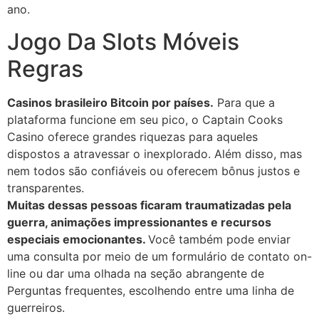
ano.
Jogo Da Slots Móveis
Regras
Casinos brasileiro Bitcoin por países.
Para que a
plataforma funcione em seu pico, o Captain Cooks
Casino oferece grandes riquezas para aqueles
dispostos a atravessar o inexplorado. Além disso, mas
nem todos são confiáveis ou oferecem bônus justos e
transparentes.
Muitas dessas pessoas ficaram traumatizadas pela
guerra, animações impressionantes e recursos
especiais emocionantes.
Você também pode enviar
uma consulta por meio de um formulário de contato on-
line ou dar uma olhada na seção abrangente de
Perguntas frequentes, escolhendo entre uma linha de
guerreiros.