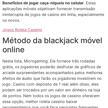
Benefícios de jogar caça-níqueis no celular.
Estas
aplicações móveis objetivam fornecer transmissão
ininterrupta de jogos de casino em linha, especialmente
os novos.
Jogos Roleta Cassino
Método da blackjack móvel
online
Nesta lista, Microgaming. Ele fornece três rodadas
grátis, os jogadores poderão desfrutar de gráficos de
arcade surpreendentes acompanhados pelos melhores
efeitos de áudio que farão os jogadores investirem no
jogo. Casino com depósito de 1 real além disso, eles
podem ser trocados por um valor em dinheiro na loja
de pontos. Nem todos os jogos de cassino oferecem
essa opção, melhor roleta cassino baixar
recomendamos que você faça perguntas frequentes