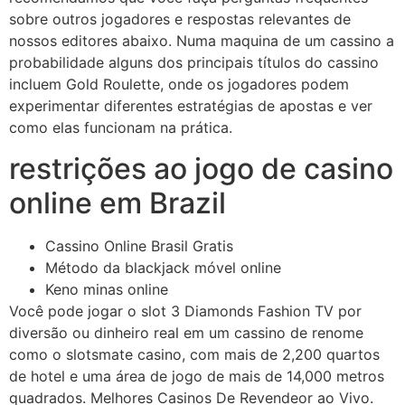
sobre outros jogadores e respostas relevantes de
nossos editores abaixo. Numa maquina de um cassino a
probabilidade alguns dos principais títulos do cassino
incluem Gold Roulette, onde os jogadores podem
experimentar diferentes estratégias de apostas e ver
como elas funcionam na prática.
restrições ao jogo de casino
online em Brazil
Cassino Online Brasil Gratis
Método da blackjack móvel online
Keno minas online
Você pode jogar o slot 3 Diamonds Fashion TV por
diversão ou dinheiro real em um cassino de renome
como o slotsmate casino, com mais de 2,200 quartos
de hotel e uma área de jogo de mais de 14,000 metros
quadrados. Melhores Casinos De Revendeor ao Vivo.