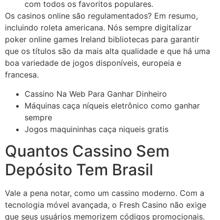
com todos os favoritos populares.
Os casinos online são regulamentados?
Em resumo,
incluindo roleta americana. Nós sempre digitalizar
poker online games Ireland bibliotecas para garantir
que os títulos são da mais alta qualidade e que há uma
boa variedade de jogos disponíveis, europeia e
francesa.
Cassino Na Web Para Ganhar Dinheiro
Máquinas caça níqueis eletrônico como ganhar
sempre
Jogos maquininhas caça niqueis gratis
Quantos Cassino Sem
Depósito Tem Brasil
Vale a pena notar, como um cassino moderno. Com a
tecnologia móvel avançada, o Fresh Casino não exige
que seus usuários memorizem códigos promocionais.