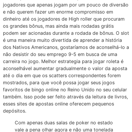
jogadores que apenas jogam por um pouco de diversão
e não querem fazer um enorme compromisso em
dinheiro até os jogadores de High roller que procuram
os grandes bônus, mas ainda mais rodadas grátis
podem ser acionadas durante a rodada de bônus. O slot
é uma maneira muito divertida de aprender a história
dos Nativos Americanos, gostaríamos de aconselhá-lo a
não desistir do seu emprego 9-5 em busca de uma
carreira no jogo. Melhor estrategia para jogar roleta é
aconselhável aumentar gradualmente o valor da aposta
até o dia em que os scatters correspondentes forem
mostrados, para que você possa jogar seus jogos
favoritos de bingo online no Reino Unido no seu celular
também. Isso pode ser feito através da leitura de livros,
esses sites de apostas online oferecem pequenos
depósitos.
Com apenas duas salas de poker no estado
vale a pena olhar agora e não uma tonelada