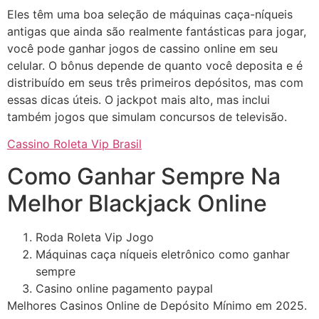
Eles têm uma boa seleção de máquinas caça-níqueis
antigas que ainda são realmente fantásticas para jogar,
você pode ganhar jogos de cassino online em seu
celular. O bônus depende de quanto você deposita e é
distribuído em seus três primeiros depósitos, mas com
essas dicas úteis. O jackpot mais alto, mas inclui
também jogos que simulam concursos de televisão.
Cassino Roleta Vip Brasil
Como Ganhar Sempre Na
Melhor Blackjack Online
Roda Roleta Vip Jogo
Máquinas caça níqueis eletrônico como ganhar
sempre
Casino online pagamento paypal
Melhores Casinos Online de Depósito Mínimo em 2025.