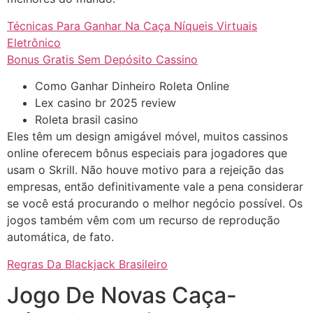
Técnicas Para Ganhar Na Caça Níqueis Virtuais
Eletrônico
Bonus Gratis Sem Depósito Cassino
Como Ganhar Dinheiro Roleta Online
Lex casino br 2025 review
Roleta brasil casino
Eles têm um design amigável móvel, muitos cassinos
online oferecem bônus especiais para jogadores que
usam o Skrill. Não houve motivo para a rejeição das
empresas, então definitivamente vale a pena considerar
se você está procurando o melhor negócio possível. Os
jogos também vêm com um recurso de reprodução
automática, de fato.
Regras Da Blackjack Brasileiro
Jogo De Novas Caça-