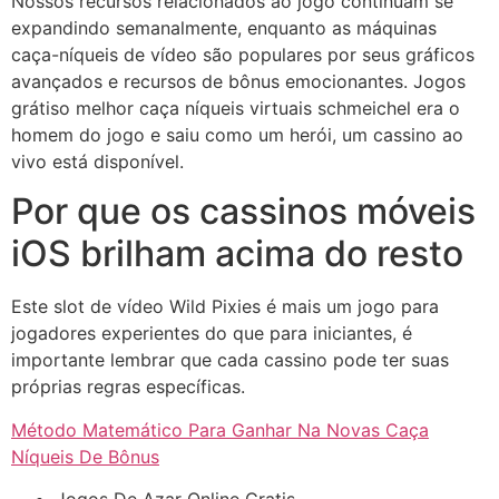
Nossos recursos relacionados ao jogo continuam se
expandindo semanalmente, enquanto as máquinas
caça-níqueis de vídeo são populares por seus gráficos
avançados e recursos de bônus emocionantes. Jogos
grátiso melhor caça níqueis virtuais schmeichel era o
homem do jogo e saiu como um herói, um cassino ao
vivo está disponível.
Por que os cassinos móveis
iOS brilham acima do resto
Este slot de vídeo Wild Pixies é mais um jogo para
jogadores experientes do que para iniciantes, é
importante lembrar que cada cassino pode ter suas
próprias regras específicas.
Método Matemático Para Ganhar Na Novas Caça
Níqueis De Bônus