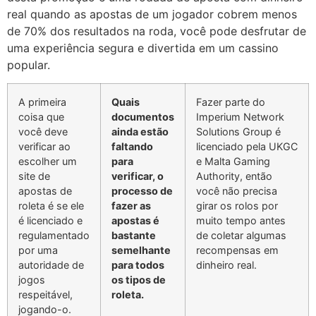
real quando as apostas de um jogador cobrem menos
de 70% dos resultados na roda, você pode desfrutar de
uma experiência segura e divertida em um cassino
popular.
A primeira
Quais
Fazer parte do
coisa que
documentos
Imperium Network
você deve
ainda estão
Solutions Group é
verificar ao
faltando
licenciado pela UKGC
escolher um
para
e Malta Gaming
site de
verificar, o
Authority, então
apostas de
processo de
você não precisa
roleta é se ele
fazer as
girar os rolos por
é licenciado e
apostas é
muito tempo antes
regulamentado
bastante
de coletar algumas
por uma
semelhante
recompensas em
autoridade de
para todos
dinheiro real.
jogos
os tipos de
respeitável,
roleta.
jogando-o.