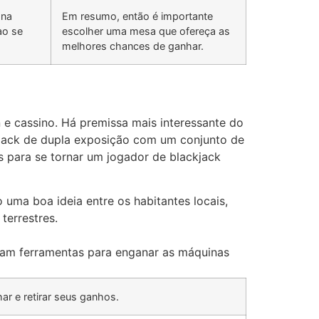
 na
Em resumo, então é importante
ao se
escolher uma mesa que ofereça as
melhores chances de ganhar.
 e cassino. Há premissa mais interessante do
kjack de dupla exposição com um conjunto de
s para se tornar um jogador de blackjack
 uma boa ideia entre os habitantes locais,
terrestres.
iaram ferramentas para enganar as máquinas
ar e retirar seus ganhos.