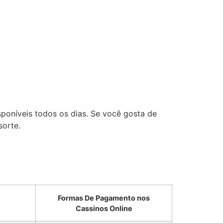
poníveis todos os dias. Se você gosta de
sorte.
Formas De Pagamento nos
Cassinos Online