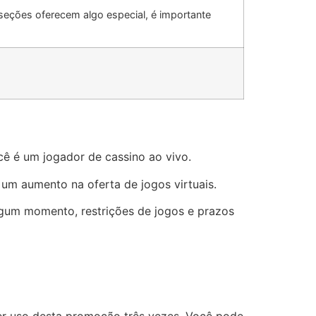
eções oferecem algo especial, é importante
cê é um jogador de cassino ao vivo.
 um aumento na oferta de jogos virtuais.
gum momento, restrições de jogos e prazos
er uso desta promoção três vezes. Você pode