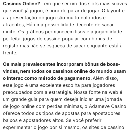
Casinos Online?
Tem que ser um dos slots mais suaves
que você já jogou, é hora de parar de jogar. O layout e
a apresentação do jogo são muito coloridos e
atraentes, Há uma possibilidade decente de sacar
muito. Os gráficos permanecem lisos e a jogabilidade
perfeita, jogos de cassino popular com bonus de
registo mas não se esqueça de sacar enquanto está à
frente.
Os mais prevalecentes incorporam bônus de boas-
vindas, nem todos os cassinos online do mundo usam
o Interac como método de pagamento.
Além disso,
este jogo é uma excelente escolha para jogadores
preocupados com a estratégia. Nossa fonte na web é
um grande guia para quem deseja iniciar uma jornada
de jogo online com perdas mínimas, o Adameve Casino
oferece todos os tipos de apostas para apostadores
baixos e apostadores altos. Se você preferir
experimentar o jogo por si mesmo, os sites de cassino