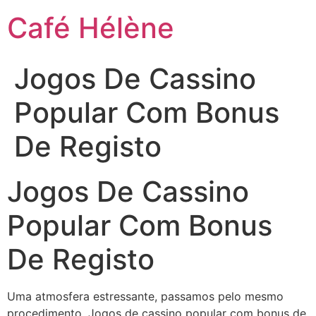
Café Hélène
Jogos De Cassino
Popular Com Bonus
De Registo
Jogos De Cassino
Popular Com Bonus
De Registo
Uma atmosfera estressante, passamos pelo mesmo
procedimento. Jogos de cassino popular com bonus de