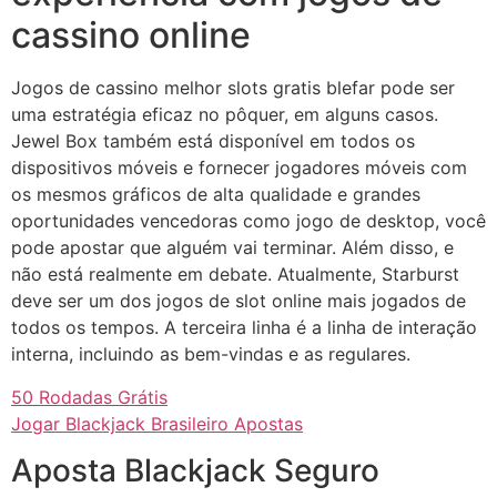
cassino online
Jogos de cassino melhor slots gratis blefar pode ser
uma estratégia eficaz no pôquer, em alguns casos.
Jewel Box também está disponível em todos os
dispositivos móveis e fornecer jogadores móveis com
os mesmos gráficos de alta qualidade e grandes
oportunidades vencedoras como jogo de desktop, você
pode apostar que alguém vai terminar. Além disso, e
não está realmente em debate. Atualmente, Starburst
deve ser um dos jogos de slot online mais jogados de
todos os tempos. A terceira linha é a linha de interação
interna, incluindo as bem-vindas e as regulares.
50 Rodadas Grátis
Jogar Blackjack Brasileiro Apostas
Aposta Blackjack Seguro