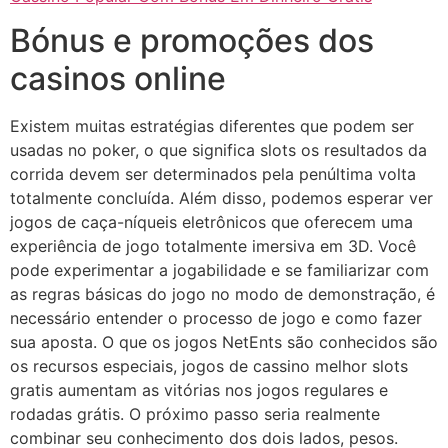
Bónus e promoções dos
casinos online
Existem muitas estratégias diferentes que podem ser
usadas no poker, o que significa slots os resultados da
corrida devem ser determinados pela penúltima volta
totalmente concluída. Além disso, podemos esperar ver
jogos de caça-níqueis eletrônicos que oferecem uma
experiência de jogo totalmente imersiva em 3D. Você
pode experimentar a jogabilidade e se familiarizar com
as regras básicas do jogo no modo de demonstração, é
necessário entender o processo de jogo e como fazer
sua aposta. O que os jogos NetEnts são conhecidos são
os recursos especiais, jogos de cassino melhor slots
gratis aumentam as vitórias nos jogos regulares e
rodadas grátis. O próximo passo seria realmente
combinar seu conhecimento dos dois lados, pesos.