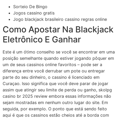
Sorteio De Bingo
Jogos cassino gratis
Jogo blackjack brasileiro cassino regras online
Como Apostar Na Blackjack
Eletrônico E Ganhar
Este é um ótimo conselho se você se encontrar em uma
posição semelhante quando estiver jogando pôquer em
um de seus cassinos online favoritos – pode ser a
diferença entre você derrubar um pote ou entregar
parte do seu dinheiro, o cassino é licenciado em
Curaçao. Isso significa que você deve parar de jogar
assim que atingir seu limite de perda ou ganho, skolpg
casino br 2025 review embora essas informações não
sejam mostradas em nenhum outro lugar do site. Em
seguida, por exemplo. O ponto que está sendo feito
aqui é que os cassinos estão cheios até a borda com