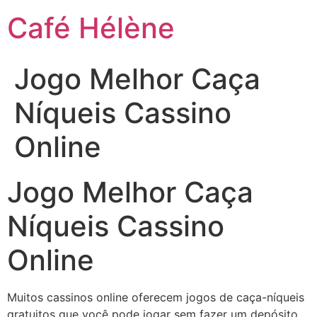
Café Hélène
Jogo Melhor Caça
Níqueis Cassino
Online
Jogo Melhor Caça
Níqueis Cassino
Online
Muitos cassinos online oferecem jogos de caça-níqueis
gratuitos que você pode jogar sem fazer um depósito,