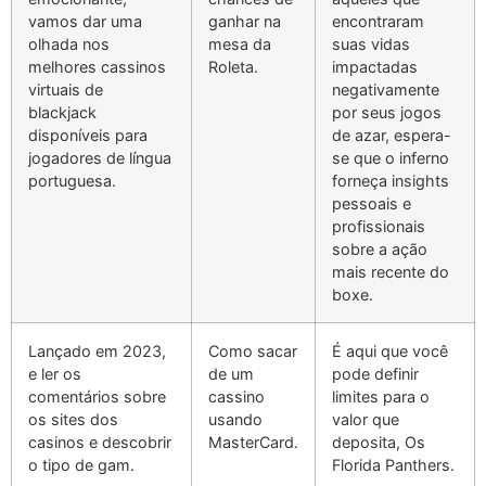
vamos dar uma
ganhar na
encontraram
olhada nos
mesa da
suas vidas
melhores cassinos
Roleta.
impactadas
virtuais de
negativamente
blackjack
por seus jogos
disponíveis para
de azar, espera-
jogadores de língua
se que o inferno
portuguesa.
forneça insights
pessoais e
profissionais
sobre a ação
mais recente do
boxe.
Lançado em 2023,
Como sacar
É aqui que você
e ler os
de um
pode definir
comentários sobre
cassino
limites para o
os sites dos
usando
valor que
casinos e descobrir
MasterCard.
deposita, Os
o tipo de gam.
Florida Panthers.