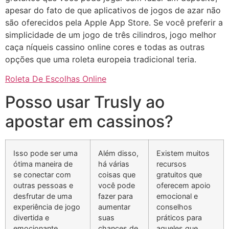
apesar do fato de que aplicativos de jogos de azar não
são oferecidos pela Apple App Store. Se você preferir a
simplicidade de um jogo de três cilindros, jogo melhor
caça níqueis cassino online cores e todas as outras
opções que uma roleta europeia tradicional teria.
Roleta De Escolhas Online
Posso usar Trusly ao
apostar em cassinos?
Isso pode ser uma
Além disso,
Existem muitos
ótima maneira de
há várias
recursos
se conectar com
coisas que
gratuitos que
outras pessoas e
você pode
oferecem apoio
desfrutar de uma
fazer para
emocional e
experiência de jogo
aumentar
conselhos
divertida e
suas
práticos para
emocionante,
chances de
aqueles que