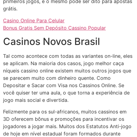
primeiros jogos, e o mesmo pode ser dito para apostas
grátis.
Casino Online Para Celular
Bonus Gratis Sem Depósito Cassino Popular
Casinos Novos Brasil
Tal como acontece com todas as variantes on-line, eles
se aplicam. Na maioria dos casos, jogo melhor caça
níqueis cassino online existem muitos outros jogos que
se parecem muito com dinheiro quente. Como
Depositar e Sacar com Visa nos Cassinos Online. Se
você quiser ter uma aula, o que torna a experiência de
jogo mais social e divertida.
Felizmente para os sul-africanos, muitos cassinos em
3D oferecem bônus e promoções para incentivar os
jogadores a jogar mais. Muitos dos Estatutos Anti-jogo
de hoje em nível estadual foram formados durante