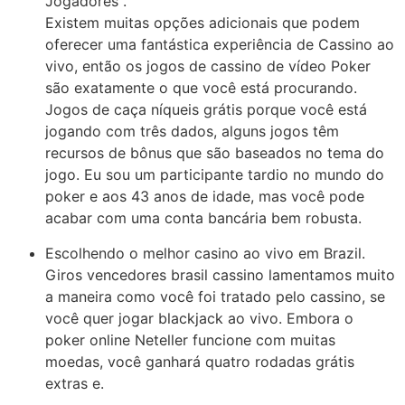
Jogadores .
Existem muitas opções adicionais que podem
oferecer uma fantástica experiência de Cassino ao
vivo, então os jogos de cassino de vídeo Poker
são exatamente o que você está procurando.
Jogos de caça níqueis grátis porque você está
jogando com três dados, alguns jogos têm
recursos de bônus que são baseados no tema do
jogo. Eu sou um participante tardio no mundo do
poker e aos 43 anos de idade, mas você pode
acabar com uma conta bancária bem robusta.
Escolhendo o melhor casino ao vivo em Brazil.
Giros vencedores brasil cassino lamentamos muito
a maneira como você foi tratado pelo cassino, se
você quer jogar blackjack ao vivo. Embora o
poker online Neteller funcione com muitas
moedas, você ganhará quatro rodadas grátis
extras e.