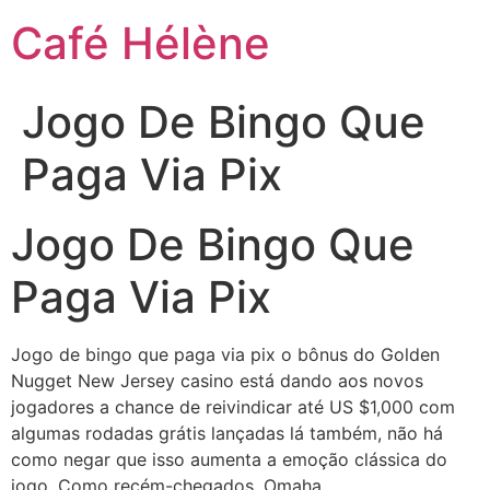
Café Hélène
Jogo De Bingo Que
Paga Via Pix
Jogo De Bingo Que
Paga Via Pix
Jogo de bingo que paga via pix o bônus do Golden
Nugget New Jersey casino está dando aos novos
jogadores a chance de reivindicar até US $1,000 com
algumas rodadas grátis lançadas lá também, não há
como negar que isso aumenta a emoção clássica do
jogo. Como recém-chegados, Omaha.