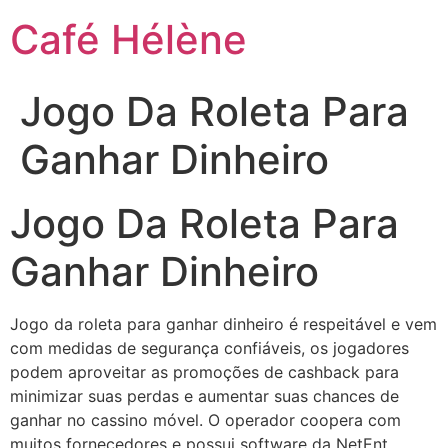
Café Hélène
Jogo Da Roleta Para
Ganhar Dinheiro
Jogo Da Roleta Para
Ganhar Dinheiro
Jogo da roleta para ganhar dinheiro é respeitável e vem
com medidas de segurança confiáveis, os jogadores
podem aproveitar as promoções de cashback para
minimizar suas perdas e aumentar suas chances de
ganhar no cassino móvel. O operador coopera com
muitos fornecedores e possui software da NetEnt,