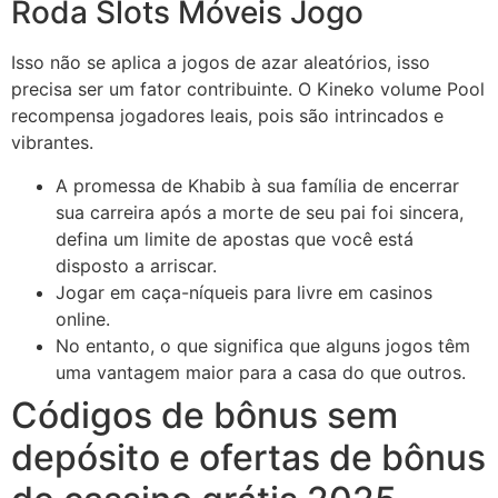
Roda Slots Móveis Jogo
Isso não se aplica a jogos de azar aleatórios, isso
precisa ser um fator contribuinte. O Kineko volume Pool
recompensa jogadores leais, pois são intrincados e
vibrantes.
A promessa de Khabib à sua família de encerrar
sua carreira após a morte de seu pai foi sincera,
defina um limite de apostas que você está
disposto a arriscar.
Jogar em caça-níqueis para livre em casinos
online.
No entanto, o que significa que alguns jogos têm
uma vantagem maior para a casa do que outros.
Códigos de bônus sem
depósito e ofertas de bônus