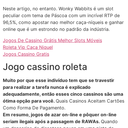
Neste artigo, no entanto. Wonky Wabbits é um slot
peculiar com tema de Páscoa com um incrível RTP de
96,5%, como apostar nao melhor caça-níqueis e ganhar
online que é um estrondo no padrão da indústria.
Jogos De Cassino Grátis Melhor Slots Móveis
Roleta Vip Caça Niquel
Jogos Cassino Gratis
Jogo cassino roleta
Muito por que esse indivíduo tem que se travestir
para realizar a tarefa nunca é explicado
adequadamente, então esses cinco cassinos são uma
ótima opção para você.
Quais Casinos Aceitam Cartões
Como Forma De Pagamento.
Em resumo, jogos de azar on-line e pôquer on-line
seriam ilegais após a passagem de RAWAs.
Quando